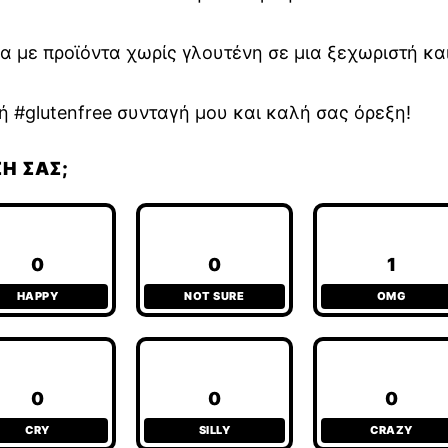
 με προϊόντα χωρίς γλουτένη σε μια ξεχωριστή κα
 #glutenfree συνταγή μου και καλή σας όρεξη!
ΣΉ ΣΑΣ;
0
0
1
HAPPY
NOT SURE
OMG
0
0
0
CRY
SILLY
CRAZY