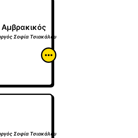
 Αμβρακικός
υργός
Σοφία Τσιακάλου
υργός
Σοφία Τσιακάλου