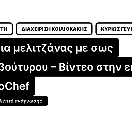
ΉΤΗ
ΔΙΑΧΕΊΡΙΣΗ ΚΟΙΛΙΟΚΆΚΗΣ
ΚΥΡΊΩΣ ΓΕ
ια μελιτζάνας με σως
βούτυρου – Βίντεο στην 
coChef
 λεπτό ανάγνωσης