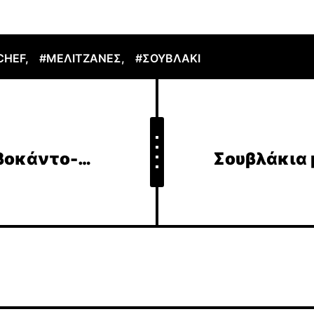
CHEF
,
#ΜΕΛΙΤΖΆΝΕΣ
,
#ΣΟΥΒΛΆΚΙ
Μακαρόν με μους αβοκάντο-σοκολάτα ή τυρί κρέμα