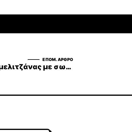
ΕΠΟΜ. ΆΡΘΡΟ
Σουβλάκια μελιτζάνας με σως φυστικοβούτυρου