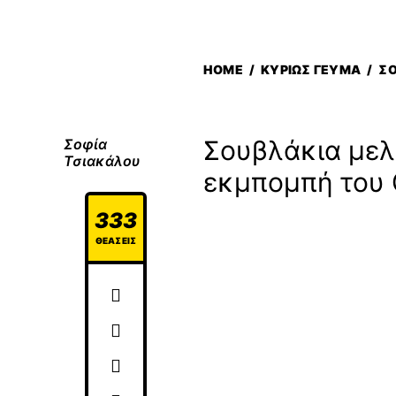
HOME
/
ΚΥΡΊΩΣ ΓΕΎΜΑ
/
ΣΟ
Σουβλάκια μελ
Σοφία
Τσιακάλου
εκμπομπή του 
333
ΘΕΆΣΕΙΣ