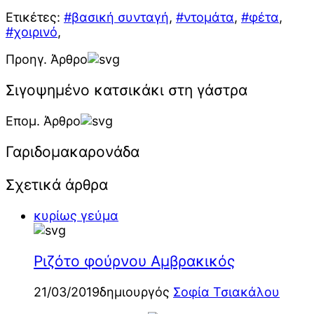
Ετικέτες:
#βασική συνταγή
,
#ντομάτα
,
#φέτα
,
#χοιρινό
,
Προηγ. Άρθρο
Σιγοψημένο κατσικάκι στη γάστρα
Επομ. Άρθρο
Γαριδομακαρονάδα
Σχετικά άρθρα
κυρίως γεύμα
Ριζότο φούρνου Αμβρακικός
21/03/2019
δημιουργός
Σοφία Τσιακάλου