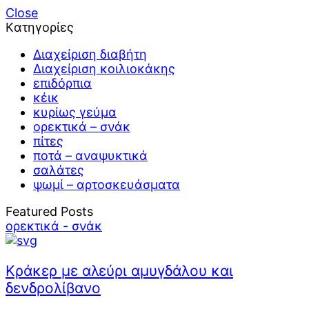
Close
Kατηγορίες
Διαχείριση διαβήτη
Διαχείριση κοιλιοκάκης
επιδόρπια
κέικ
κυρίως γεύμα
ορεκτικά – σνάκ
πίτες
ποτά – αναψυκτικά
σαλάτες
ψωμί – αρτοσκευάσματα
Featured Posts
ορεκτικά - σνάκ
Κράκερ με αλεύρι αμυγδάλου και
δενδρολίβανο