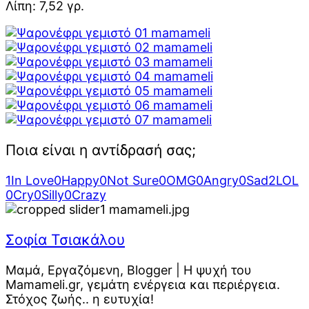
Λίπη: 7,52 γρ.
Ποια είναι η αντίδρασή σας;
1
In Love
0
Happy
0
Not Sure
0
OMG
0
Angry
0
Sad
2
LOL
0
Cry
0
Silly
0
Crazy
Σοφία Τσιακάλου
Μαμά, Εργαζόμενη, Blogger | Η ψυχή του
Mamameli.gr, γεμάτη ενέργεια και περιέργεια.
Στόχος ζωής.. η ευτυχία!