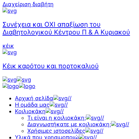
Διαχείριση διαβήτη
Συνέχεια και ΟΧΙ απαξίωση του
Διαβητολογικού Κέντρου Π & Α Κυριακού
κέικ
Κέικ καρότου και πορτοκαλιού
Αρχική σελίδα
//
Η ομάδα μας
//
Κοιλιοκάκη
//
Τι είναι η κοιλιοκάκη;
//
Διαγνωστήκατε με κοιλιοκάκη;
//
Χρήσιμες ιστοσελίδες
//
Υλικά που χρησιμοποιώ
//