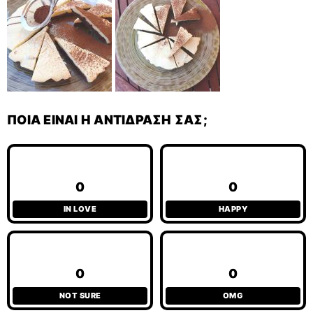
ΠΟΙΑ ΕΊΝΑΙ Η ΑΝΤΊΔΡΑΣΉ ΣΑΣ;
0
0
IN LOVE
HAPPY
0
0
NOT SURE
OMG