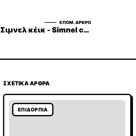
ΕΠΟΜ. ΆΡΘΡΟ
Σιμνελ κέικ - Simnel cake
ΣΧΕΤΙΚΆ ΆΡΘΡΑ
ΕΠΙΔΌΡΠΙΑ