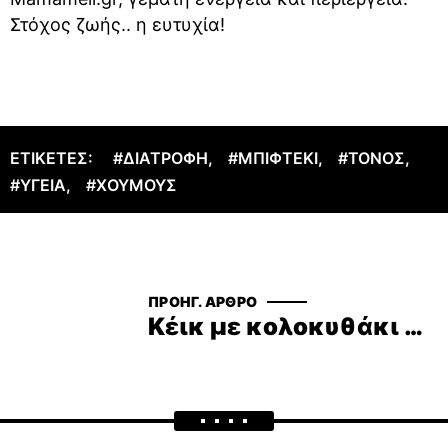
Στόχος ζωής.. η ευτυχία!
ΕΤΙΚΈΤΕΣ:
#ΔΙΑΤΡΟΦΉ
,
#ΜΠΙΦΤΈΚΙ
,
#ΤΌΝΟΣ
,
#ΥΓΕΊΑ
,
#ΧΟΎΜΟΥΣ
ΠΡΟΗΓ. ΆΡΘΡΟ
Κέικ με κολοκυθάκι και τυρί cottage