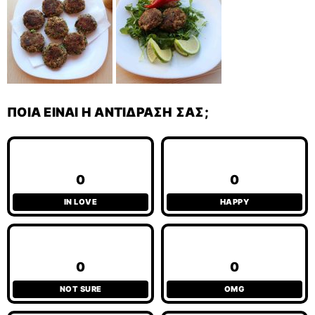
ΠΟΙΑ ΕΊΝΑΙ Η ΑΝΤΊΔΡΑΣΉ ΣΑΣ;
0
0
IN LOVE
HAPPY
0
0
NOT SURE
OMG