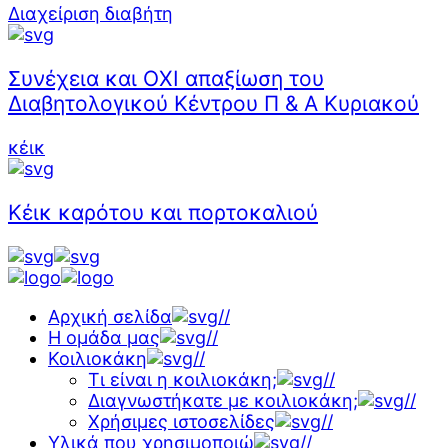
Διαχείριση διαβήτη
Συνέχεια και ΟΧΙ απαξίωση του
Διαβητολογικού Κέντρου Π & Α Κυριακού
κέικ
Κέικ καρότου και πορτοκαλιού
Αρχική σελίδα
//
Η ομάδα μας
//
Κοιλιοκάκη
//
Τι είναι η κοιλιοκάκη;
//
Διαγνωστήκατε με κοιλιοκάκη;
//
Χρήσιμες ιστοσελίδες
//
Υλικά που χρησιμοποιώ
//