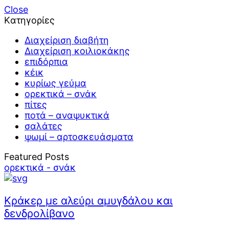
Close
Kατηγορίες
Διαχείριση διαβήτη
Διαχείριση κοιλιοκάκης
επιδόρπια
κέικ
κυρίως γεύμα
ορεκτικά – σνάκ
πίτες
ποτά – αναψυκτικά
σαλάτες
ψωμί – αρτοσκευάσματα
Featured Posts
ορεκτικά - σνάκ
Κράκερ με αλεύρι αμυγδάλου και
δενδρολίβανο