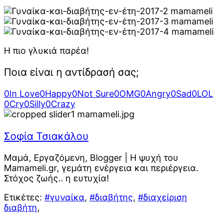
Η πιο γλυκιά παρέα!
Ποια είναι η αντίδρασή σας;
0
In Love
0
Happy
0
Not Sure
0
OMG
0
Angry
0
Sad
0
LOL
0
Cry
0
Silly
0
Crazy
Σοφία Τσιακάλου
Μαμά, Εργαζόμενη, Blogger | Η ψυχή του
Mamameli.gr, γεμάτη ενέργεια και περιέργεια.
Στόχος ζωής.. η ευτυχία!
Ετικέτες:
#γυναίκα
,
#διαβήτης
,
#διαχείριση
διαβήτη
,