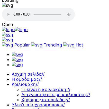
Loading
Open
Popular
Trending
Hot
Αρχική σελίδα
//
Η ομάδα μας
//
Κοιλιοκάκη
//
Τι είναι η κοιλιοκάκη;
//
Διαγνωστήκατε με κοιλιοκάκη;
//
Χρήσιμες ιστοσελίδες
//
Υλικά που χρησιμοποιώ
//