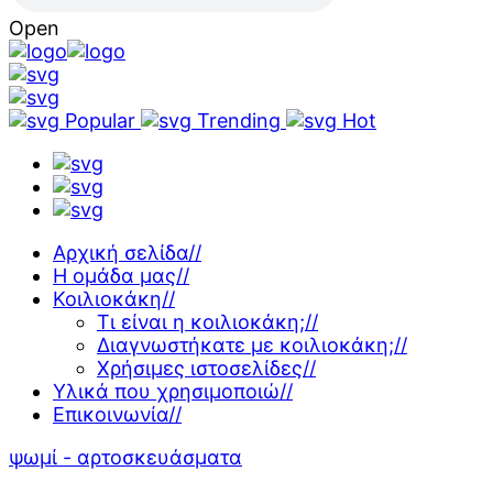
Open
Popular
Trending
Hot
Αρχική σελίδα
//
Η ομάδα μας
//
Κοιλιοκάκη
//
Τι είναι η κοιλιοκάκη;
//
Διαγνωστήκατε με κοιλιοκάκη;
//
Χρήσιμες ιστοσελίδες
//
Υλικά που χρησιμοποιώ
//
Επικοινωνία
//
ψωμί - αρτοσκευάσματα