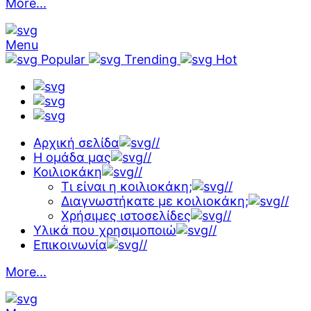
More...
Menu
Popular
Trending
Hot
Αρχική σελίδα
//
Η ομάδα μας
//
Κοιλιοκάκη
//
Τι είναι η κοιλιοκάκη;
//
Διαγνωστήκατε με κοιλιοκάκη;
//
Χρήσιμες ιστοσελίδες
//
Υλικά που χρησιμοποιώ
//
Επικοινωνία
//
More...