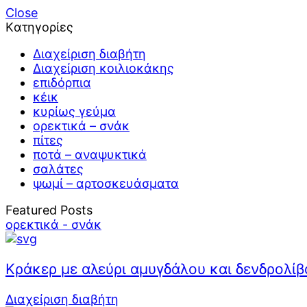
Close
Kατηγορίες
Διαχείριση διαβήτη
Διαχείριση κοιλιοκάκης
επιδόρπια
κέικ
κυρίως γεύμα
ορεκτικά – σνάκ
πίτες
ποτά – αναψυκτικά
σαλάτες
ψωμί – αρτοσκευάσματα
Featured Posts
ορεκτικά - σνάκ
Κράκερ με αλεύρι αμυγδάλου και δενδρολί
Διαχείριση διαβήτη