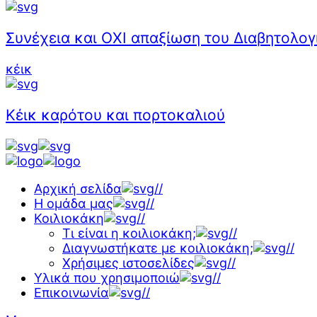
Συνέχεια και ΟΧΙ απαξίωση του Διαβητολογ
κέικ
Κέικ καρότου και πορτοκαλιού
Αρχική σελίδα
//
Η ομάδα μας
//
Κοιλιοκάκη
//
Τι είναι η κοιλιοκάκη;
//
Διαγνωστήκατε με κοιλιοκάκη;
//
Χρήσιμες ιστοσελίδες
//
Υλικά που χρησιμοποιώ
//
Επικοινωνία
//