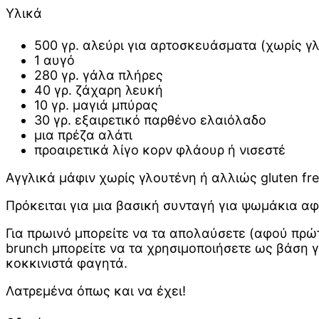
Υλικά
500 γρ. αλεύρι για αρτοσκευάσματα (χωρίς γ
1 αυγό
280 γρ. γάλα πλήρες
40 γρ. ζάχαρη λευκή
10 γρ. μαγιά μπύρας
30 γρ. εξαιρετικό παρθένο ελαιόλαδο
μια πρέζα αλάτι
προαιρετικά λίγο κορν φλάουρ ή νισεστέ
Αγγλικά μάφιν χωρίς γλουτένη ή αλλιώς gluten fre
Πρόκειται για μια βασική συνταγή για ψωμάκια α
Για πρωινό μπορείτε να τα απολαύσετε (αφού πρώτ
brunch μπορείτε να τα χρησιμοποιήσετε ως βάση γι
κοκκινιστά φαγητά.
Λατρεμένα όπως και να έχει!