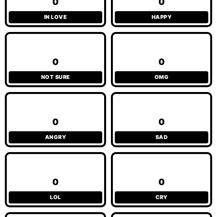
0
0
IN LOVE
HAPPY
0
0
NOT SURE
OMG
0
0
ANGRY
SAD
0
0
LOL
CRY