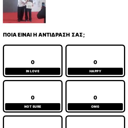
ΠΟΙΑ ΕΊΝΑΙ Η ΑΝΤΊΔΡΑΣΉ ΣΑΣ;
0
0
IN LOVE
HAPPY
0
0
NOT SURE
OMG