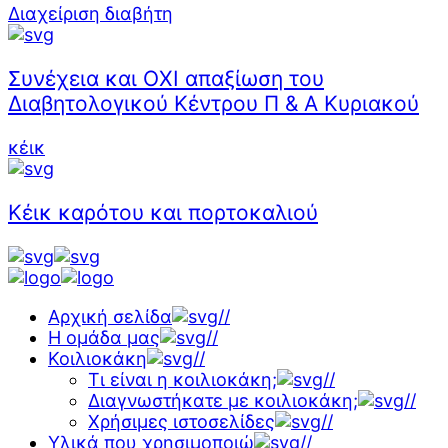
Διαχείριση διαβήτη
Συνέχεια και ΟΧΙ απαξίωση του
Διαβητολογικού Κέντρου Π & Α Κυριακού
κέικ
Κέικ καρότου και πορτοκαλιού
Αρχική σελίδα
//
Η ομάδα μας
//
Κοιλιοκάκη
//
Τι είναι η κοιλιοκάκη;
//
Διαγνωστήκατε με κοιλιοκάκη;
//
Χρήσιμες ιστοσελίδες
//
Υλικά που χρησιμοποιώ
//