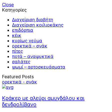
Close
Kατηγορίες
Διαχείριση διαβήτη
Διαχείριση κοιλιοκάκης
επιδόρπια
κέικ
κυρίως γεύμα
ορεκτικά – σνάκ
πίτες
ποτά – αναψυκτικά
σαλάτες
ψωμί – αρτοσκευάσματα
Featured Posts
ορεκτικά - σνάκ
Κράκερ με αλεύρι αμυγδάλου και
δενδρολίβανο