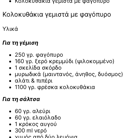
Κολοκυθάκια γεμιστά με φαγόπυρο
Κολοκυθάκια γεμιστά με φαγόπυρο
Υλικά
Για τη γέμιση
250 γρ. φαγόπυρο
160 γρ. ξερό κρεμμύδι (ψιλοκομμένο)
1 σκελίδα σκόρδο
μυρωδικά (μαιντανός, άνηθος, δυόσμος)
αλάτι & πιπέρι
1100 γρ. φρέσκα κολοκυθάκια
Για τη σάλτσα
60 γρ. αλεύρι
60 γρ. ελαιόλαδο
1 κρόκος αυγού
300 ml νερό
χυμός από δύο λεμόνια