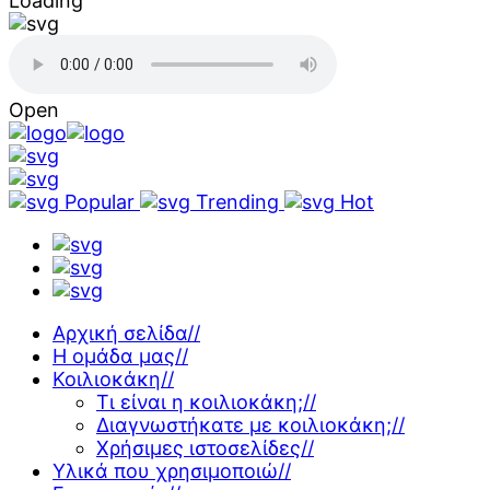
Loading
Open
Popular
Trending
Hot
Αρχική σελίδα
//
Η ομάδα μας
//
Κοιλιοκάκη
//
Τι είναι η κοιλιοκάκη;
//
Διαγνωστήκατε με κοιλιοκάκη;
//
Χρήσιμες ιστοσελίδες
//
Υλικά που χρησιμοποιώ
//