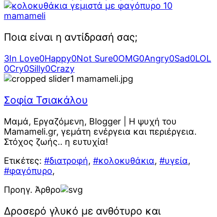
Ποια είναι η αντίδρασή σας;
3
In Love
0
Happy
0
Not Sure
0
OMG
0
Angry
0
Sad
0
LOL
0
Cry
0
Silly
0
Crazy
Σοφία Τσιακάλου
Μαμά, Εργαζόμενη, Blogger | Η ψυχή του
Mamameli.gr, γεμάτη ενέργεια και περιέργεια.
Στόχος ζωής.. η ευτυχία!
Ετικέτες:
#διατροφή
,
#κολοκυθάκια
,
#υγεία
,
#φαγόπυρο
,
Προηγ. Άρθρο
Δροσερό γλυκό με ανθότυρο και