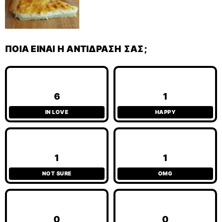
ΠΟΙΑ ΕΊΝΑΙ Η ΑΝΤΊΔΡΑΣΉ ΣΑΣ;
6
1
IN LOVE
HAPPY
1
1
NOT SURE
OMG
0
0