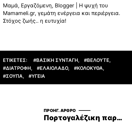
Μαμά, Εργαζόμενη, Blogger | Η ψυχή του
Mamameli.gr, γεμάτη ενέργεια και περιέργεια.
Στόχος ζωής.. η ευτυχία!
ΕΤΙΚΈΤΕΣ:
#ΒΑΣΙΚΉ ΣΥΝΤΑΓΉ
,
#ΒΕΛΟΥΤΈ
,
#ΔΙΑΤΡΟΦΉ
,
#ΕΛΑΙΌΛΑΔΟ
,
#ΚΟΛΟΚΎΘΑ
,
#ΣΟΎΠΑ
,
#ΥΓΕΊΑ
ΠΡΟΗΓ. ΆΡΘΡΟ
Πορτογαλέζικη παραδοσιακή συνταγή Dobrada Guisada