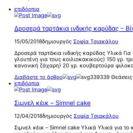
επιδόρπια
Δροσερά ταρτάκια ινδικής καρύδας – Βί
15/05/2018
δημιουργός
Σοφία Τσιακάλου
Δροσερά ταρτάκια ινδικής καρύδας Υλικά Για τ
γλουτένη για τους κοιλιοκακικούς) 150 γρ. τρ
κανονική ζάχαρη) 20 γρ. κουβερτούρα ψιλοκομ
Διαβάστε το άρθρο
339
339 Θεάσεις
επιδόρπια
Σιμνελ κέικ – Simnel cake
12/04/2018
δημιουργός
Σοφία Τσιακάλου
Σιμνελ κέικ – Simnel cake Υλικά Υλικά για τ