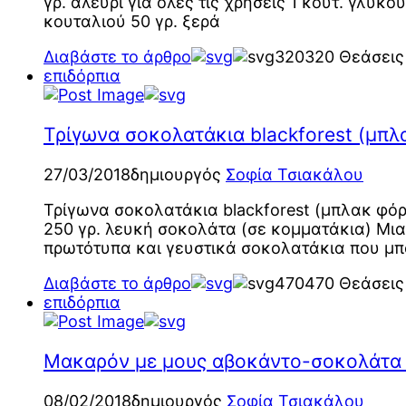
γρ. αλεύρι για όλες τις χρήσεις 1 κουτ. γλυ
κουταλιού 50 γρ. ξερά
Διαβάστε το άρθρο
320
320 Θεάσεις
επιδόρπια
Τρίγωνα σοκολατάκια blackforest (μπλ
27/03/2018
δημιουργός
Σοφία Τσιακάλου
Τρίγωνα σοκολατάκια blackforest (μπλακ φόρ
250 γρ. λευκή σοκολάτα (σε κομματάκια) Μια
πρωτότυπα και γευστικά σοκολατάκια που μπο
Διαβάστε το άρθρο
470
470 Θεάσεις
επιδόρπια
Μακαρόν με μους αβοκάντο-σοκολάτα 
08/02/2018
δημιουργός
Σοφία Τσιακάλου