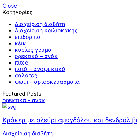
Close
Kατηγορίες
Διαχείριση διαβήτη
Διαχείριση κοιλιοκάκης
επιδόρπια
κέικ
κυρίως γεύμα
ορεκτικά – σνάκ
πίτες
ποτά – αναψυκτικά
σαλάτες
ψωμί – αρτοσκευάσματα
Featured Posts
ορεκτικά - σνάκ
Κράκερ με αλεύρι αμυγδάλου και δενδρολί
Διαχείριση διαβήτη