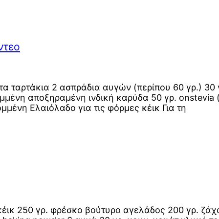
ντεο
α ταρτάκια 2 ασπράδια αυγών (περίπου 60 γρ.) 30 γ
ιμμένη αποξηραμένη ινδική καρύδα 50 γρ. onstevia 
μένη Ελαιόλαδο για τις φόρμες κέικ Για τη
ο κέικ 250 γρ. φρέσκο βούτυρο αγελάδος 200 γρ. ζά