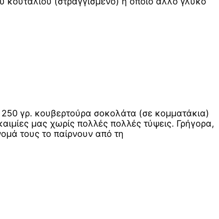
του κουταλιού (στραγγισμένο) ή όποιο άλλο γλυκό
α 250 γρ. κουβερτούρα σοκολάτα (σε κομματάκια)
αιμίες μας χωρίς πολλές πολλές τύψεις. Γρήγορα,
ομά τους το παίρνουν από τη