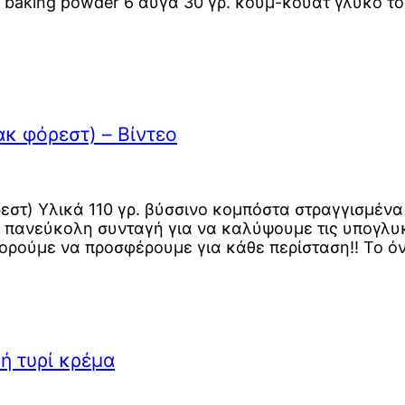
κού baking powder 6 αυγά 30 γρ. κουμ-κουάτ γλυκό 
ακ φόρεστ) – Βίντεο
εστ) Υλικά 110 γρ. βύσσινο κομπόστα στραγγισμέν
 πανεύκολη συνταγή για να καλύψουμε τις υπογλυκ
ρούμε να προσφέρουμε για κάθε περίσταση!! Το όν
ή τυρί κρέμα