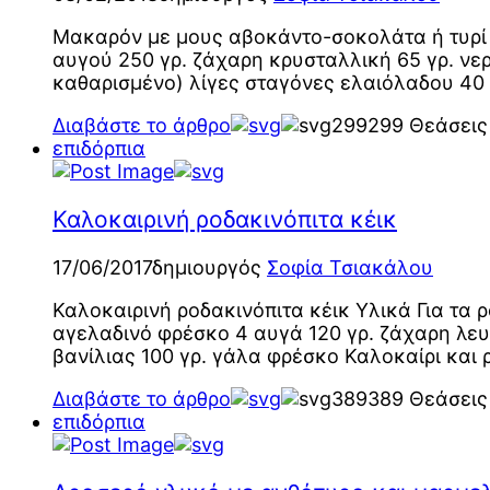
Μακαρόν με μους αβοκάντο-σοκολάτα ή τυρί κ
αυγού 250 γρ. ζάχαρη κρυσταλλική 65 γρ. νε
καθαρισμένο) λίγες σταγόνες ελαιόλαδου 40
Διαβάστε το άρθρο
299
299 Θεάσεις
επιδόρπια
Καλοκαιρινή ροδακινόπιτα κέικ
17/06/2017
δημιουργός
Σοφία Τσιακάλου
Καλοκαιρινή ροδακινόπιτα κέικ Υλικά Για τα 
αγελαδινό φρέσκο 4 αυγά 120 γρ. ζάχαρη λευκ
βανίλιας 100 γρ. γάλα φρέσκο Καλοκαίρι και 
Διαβάστε το άρθρο
389
389 Θεάσεις
επιδόρπια