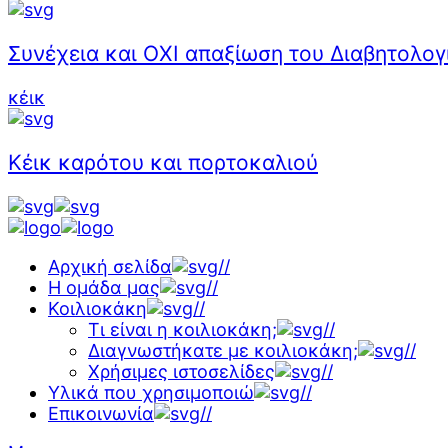
Συνέχεια και ΟΧΙ απαξίωση του Διαβητολογ
κέικ
Κέικ καρότου και πορτοκαλιού
Αρχική σελίδα
//
Η ομάδα μας
//
Κοιλιοκάκη
//
Τι είναι η κοιλιοκάκη;
//
Διαγνωστήκατε με κοιλιοκάκη;
//
Χρήσιμες ιστοσελίδες
//
Υλικά που χρησιμοποιώ
//
Επικοινωνία
//