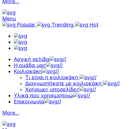
More...
Menu
Popular
Trending
Hot
Αρχική σελίδα
//
Η ομάδα μας
//
Κοιλιοκάκη
//
Τι είναι η κοιλιοκάκη;
//
Διαγνωστήκατε με κοιλιοκάκη;
//
Χρήσιμες ιστοσελίδες
//
Υλικά που χρησιμοποιώ
//
Επικοινωνία
//
More...