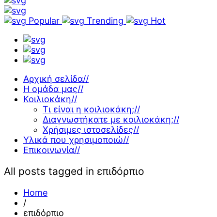
Popular
Trending
Hot
Αρχική σελίδα
//
Η ομάδα μας
//
Κοιλιοκάκη
//
Τι είναι η κοιλιοκάκη;
//
Διαγνωστήκατε με κοιλιοκάκη;
//
Χρήσιμες ιστοσελίδες
//
Υλικά που χρησιμοποιώ
//
Επικοινωνία
//
All posts tagged in επιδόρπιο
Home
/
επιδόρπιο