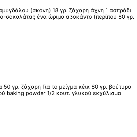
αμυγδάλου (σκόνη) 18 γρ. ζάχαρη άχνη 1 ασπράδι
το-σοκολάτας ένα ώριμο αβοκάντο (περίπου 80 γρ.
 50 γρ. ζάχαρη Για το μείγμα κέικ 80 γρ. βούτυρο
κού baking powder 1/2 κουτ. γλυκού εκχύλισμα