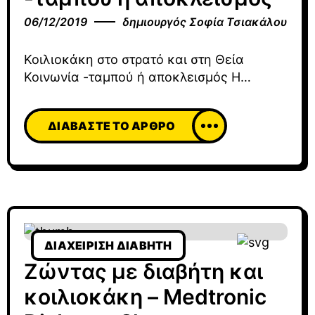
06/12/2019
δημιουργός
Σοφία Τσιακάλου
Κοιλιοκάκη στο στρατό και στη Θεία
Κοινωνία -ταμπού ή αποκλεισμός Η
κοιλιοκάκη είναι μια αυτοάνοση νόσος.
Μια νόσος που “χτυπά” τον οργανισμό
ΔΙΑΒΆΣΤΕ ΤΟ ΆΡΘΡΟ
κάποιου και έκτοτε την φέρει για όλη την
υπόλοιπη ζωή του. Δεν είναι δίαιτα. Δεν
είναι δυσανεξία. Δεν είναι επιλογή. Είναι
μια ασθένεια και τα άτομα με κοιλιοκάκη
ασθενείς δια βίου. Απλές έννοιες,
ΔΙΑΧΕΊΡΙΣΗ ΔΙΑΒΉΤΗ
Ζώντας με διαβήτη και
κοιλιοκάκη – Medtronic