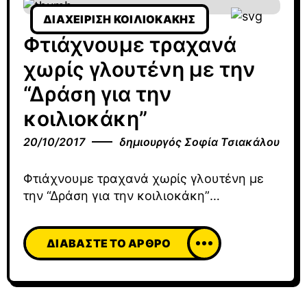
αποφύγουν τις πρωτεΐνες ζωικής
ΔΙΑΧΕΊΡΙΣΗ ΚΟΙΛΙΟΚΆΚΗΣ
προέλευσης.
Φτιάχνουμε τραχανά
χωρίς γλουτένη με την
“Δράση για την
κοιλιοκάκη”
20/10/2017
δημιουργός
Σοφία Τσιακάλου
Φτιάχνουμε τραχανά χωρίς γλουτένη με
την “Δράση για την κοιλιοκάκη”
Φτιάχνουμε τραχανά χωρίς γλουτένη με
την «Δράση για την κοιλιοκάκη» στα
ΔΙΑΒΆΣΤΕ ΤΟ ΆΡΘΡΟ
Ιωάννινα !!! Στην εκδήλωση αυτή ήμουν
προσκεκλημένη από την οργάνωση της
«Δράσης για την κοιλιοκάκη» και μαζί με
τις εκλεκτές κυρίες της, παρουσιάσαμε και