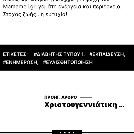
Mamameli.gr, γεμάτη ενέργεια και περιέργεια.
Στόχος ζωής.. η ευτυχία!
ΕΤΙΚΈΤΕΣ:
#ΔΙΑΒΉΤΗΣ ΤΎΠΟΥ 1
,
#ΕΚΠΑΊΔΕΥΣΗ
,
#ΕΝΗΜΈΡΩΣΗ
,
#ΕΥΑΙΣΘΗΤΟΠΟΊΗΣΗ
ΠΡΟΗΓ. ΆΡΘΡΟ
Χριστουγεννιάτικη γιορτή Medtronic Diabetes Shop 2019